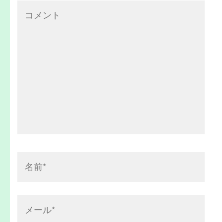
ン
コ
メ
ン
ト
名
前
*
メ
ー