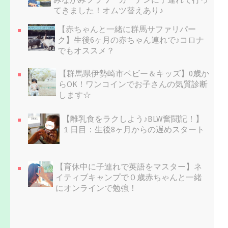
てきました！オムツ替えあり♪
【赤ちゃんと一緒に群馬サファリパー
ク】生後6ヶ月の赤ちゃん連れで♪コロナ
でもオススメ？
【群馬県伊勢崎市ベビー＆キッズ】0歳か
らOK！ワンコインでお子さんの気質診断
します☆
【離乳食をラクしよう♪BLW奮闘記！】
１日目：生後8ヶ月からの遅めスタート
【育休中に子連れで英語をマスター】ネ
イティブキャンプで０歳赤ちゃんと一緒
にオンラインで勉強！