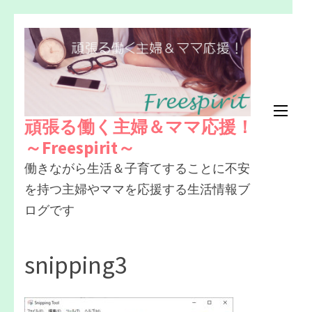
コ
ン
テ
ン
ツ
頑張る働く主婦＆ママ応援！
へ
～Freespirit～
ス
働きながら生活＆子育てすることに不安
キ
を持つ主婦やママを応援する生活情報ブ
ッ
ログです
プ
(Enter
を
snipping3
押
す)