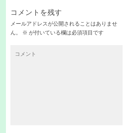
稿
コメントを残す
ナ
ビ
メールアドレスが公開されることはありませ
ん。
※
が付いている欄は必須項目です
ゲ
ー
コ
シ
メ
ョ
ン
ン
ト