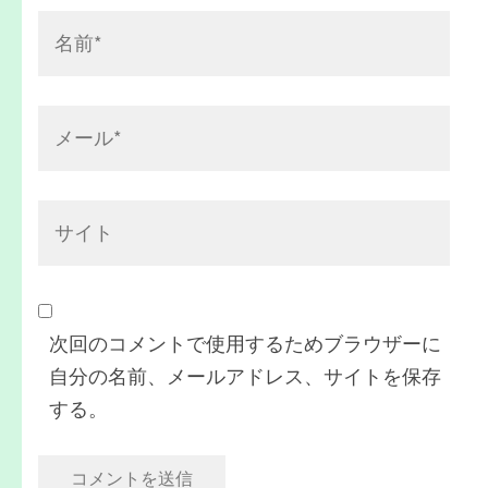
名
前
*
メ
ー
ル
サ
*
イ
ト
次回のコメントで使用するためブラウザーに
自分の名前、メールアドレス、サイトを保存
する。