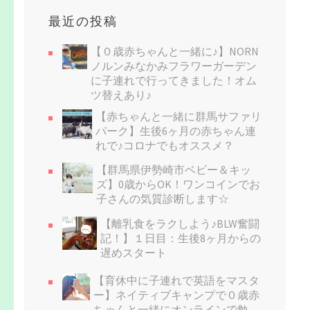
最近の投稿
【０歳赤ちゃんと一緒に♪】NORN
ノルンみなかみフラワーガーデン
に子連れで行ってきました！オム
ツ替えあり♪
【赤ちゃんと一緒に群馬サファリ
パーク】生後6ヶ月の赤ちゃん連
れで♪コロナでもオススメ？
【群馬県伊勢崎市ベビー＆キッ
ズ】0歳からOK！ワンコインでお
子さんの気質診断します☆
【離乳食をラクしよう♪BLW奮闘
記！】１日目：生後8ヶ月からの
遅めスタート
【育休中に子連れで英語をマスタ
ー】ネイティブキャンプで０歳赤
ちゃんと一緒にオンラインで勉