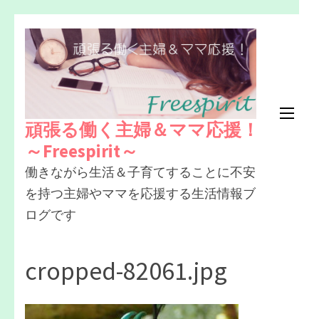
コ
ン
テ
ン
ツ
頑張る働く主婦＆ママ応援！
へ
～Freespirit～
ス
働きながら生活＆子育てすることに不安
キ
を持つ主婦やママを応援する生活情報ブ
ッ
ログです
プ
(Enter
を
cropped-82061.jpg
押
す)